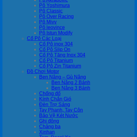
Pô Yoshimura
Pô Classic
Pô Over Racing
Pô Mivv
Pô leovince
Pô Istun Modify
Cổ Pô Các Loại
Cổ Pô inox 304
Cổ Pô Slip On
Cổ Pô Tăng Inox 304
Cổ Pô Titanium
Cổ Pô Zin Titanium
Đồ Chơi Motor
Ben Nâng – Gù Nâng
Ben Nâng 2 Bánh
Ben Nâng 3 Bánh
Chống đổ
Kính Chắn Gió
Đèn Trợ Sáng
Tay Phanh, Tay Côn
Bảo Vệ Két Nước
Ghi đông
Chảng ba
Xinhan