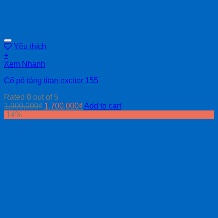
Yêu thích
+
Xem Nhanh
Cổ pô tăng titan exciter 155
Rated
0
out of 5
1,900,000
₫
1,700,000
₫
Add to cart
-14%