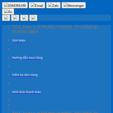
0344356199
Email
Zalo
Messenger
Ẩn
Chuyển
TỔ 5, KHU 1, P.TRƯNG VƯƠNG ,TP UÔNG BÍ,
đến
QUẢNG NINH
nội
dung
Giới thiệu
Hướng dẫn mua hàng
Kiểm tra đơn hàng
Hình thức thanh toán