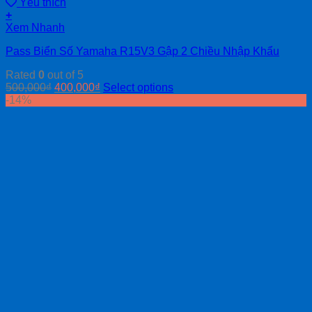
Yêu thích
+
Xem Nhanh
Pass Biển Số Yamaha R15V3 Gập 2 Chiều Nhập Khẩu
Rated
0
out of 5
500,000
₫
400,000
₫
Select options
-14%