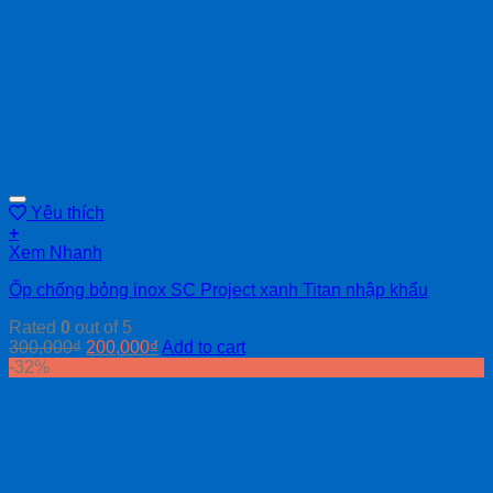
Yêu thích
+
Xem Nhanh
Ốp chống bỏng inox SC Project xanh Titan nhập khẩu
Rated
0
out of 5
300,000
₫
200,000
₫
Add to cart
-32%