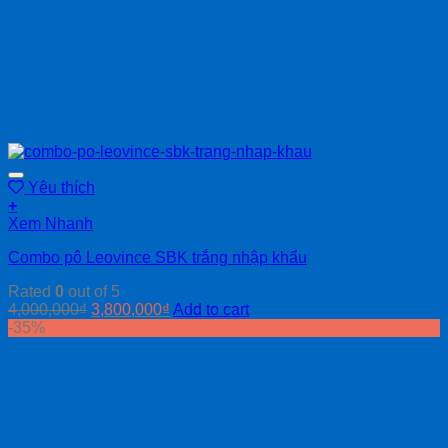
Yêu thích
+
Xem Nhanh
Combo pô Leovince SBK trắng nhập khẩu
Rated
0
out of 5
4,000,000
₫
3,800,000
₫
Add to cart
-35%