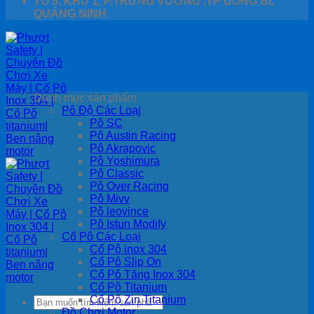
TỔ 5, KHU 1, P.TRƯNG VƯƠNG ,TP UÔNG BÍ,
QUẢNG NINH
Danh mục sản phẩm
Pô Độ Các Loại
Pô SC
Pô Austin Racing
Pô Akrapovic
Pô Yoshimura
Pô Classic
Pô Over Racing
Pô Mivv
Pô leovince
Pô Istun Modify
Cổ Pô Các Loại
Cổ Pô inox 304
Cổ Pô Slip On
Cổ Pô Tăng Inox 304
Cổ Pô Titanium
Cổ Pô Zin Titanium
Search
Đồ Chơi Motor
for: