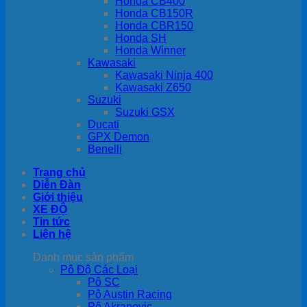
Honda CB400
Honda CB150R
Honda CBR150
Honda SH
Honda Winner
Kawasaki
Kawasaki Ninja 400
Kawasaki Z650
Suzuki
Suzuki GSX
Ducati
GPX Demon
Benelli
Trang chủ
Diễn Đàn
Giới thiệu
XE ĐỘ
Tin tức
Liên hệ
Danh mục sản phẩm
Pô Độ Các Loại
Pô SC
Pô Austin Racing
Pô Akrapovic