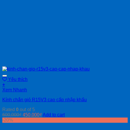
Yêu thích
+
Xem Nhanh
Kính chắn gió R15V3 cao cấp nhập khẩu
Rated
0
out of 5
600,000
₫
450,000
₫
Add to cart
-20%