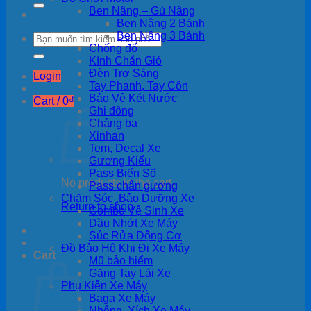
Ben Nâng – Gù Nâng
Ben Nâng 2 Bánh
Ben Nâng 3 Bánh
Search
Chống đổ
for:
Kính Chắn Gió
Đèn Trợ Sáng
Login
Tay Phanh, Tay Côn
Bảo Vệ Két Nước
Cart /
0
₫
Ghi đông
Chảng ba
Xinhan
Tem, Decal Xe
Gương Kiểu
Pass Biển Số
No products in the cart.
Pass chân gương
Chăm Sóc ,Bảo Dưỡng Xe
Return to shop
Combo Vệ Sinh Xe
Dầu Nhớt Xe Máy
Súc Rửa Động Cơ
Đồ Bảo Hộ Khi Đi Xe Máy
Cart
Mũ bảo hiểm
Găng Tay Lái Xe
Phụ Kiện Xe Máy
Baga Xe Máy
Nhông ,Xích Xe Máy