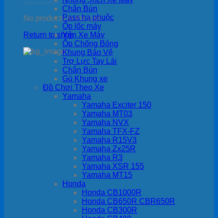
Chắn Bùn
Pass hạ phuộc
No products in the cart.
Ốp lốc máy
Return to shop
Yên Xe Máy
Ốp Chống Bỏng
Khung Bảo Vệ
Trợ Lực Tay Lái
Chắn Bùn
Gù Khung xe
Đồ Chơi Theo Xe
Yamaha
Yamaha Exciter 150
Yamaha MT03
Yamaha NVX
Yamaha TFX-FZ
Yamaha R15V3
Yamaha Zx25R
Yamaha R3
Yamaha XSR 155
Yamaha MT15
Honda
Honda CB1000R
Honda CB650R CBR650R
Honda CB300R