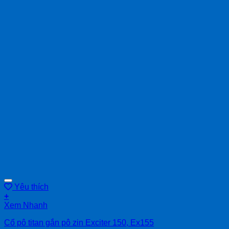
Yêu thích
+
Xem Nhanh
Cổ pô titan gắn pô zin Exciter 150, Ex155