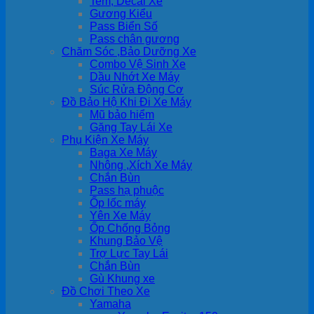
Tem, Decal Xe
Gương Kiểu
Pass Biển Số
Pass chân gương
Chăm Sóc ,Bảo Dưỡng Xe
Combo Vệ Sinh Xe
Dầu Nhớt Xe Máy
Súc Rửa Động Cơ
Đồ Bảo Hộ Khi Đi Xe Máy
Mũ bảo hiểm
Găng Tay Lái Xe
Phụ Kiện Xe Máy
Baga Xe Máy
Nhông ,Xích Xe Máy
Chắn Bùn
Pass hạ phuộc
Ốp lốc máy
Yên Xe Máy
Ốp Chống Bỏng
Khung Bảo Vệ
Trợ Lực Tay Lái
Chắn Bùn
Gù Khung xe
Đồ Chơi Theo Xe
Yamaha