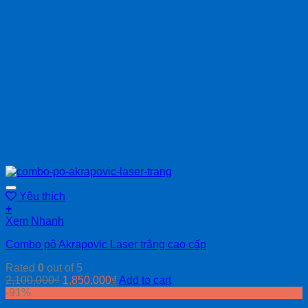
Yêu thích
+
Xem Nhanh
Combo pô Akrapovic Laser trắng cao cấp
Rated
0
out of 5
2,100,000
₫
1,850,000
₫
Add to cart
-91%