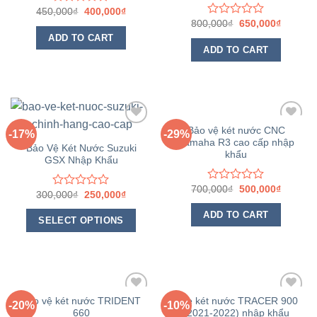
450,000
₫
400,000
₫
Rated
0
800,000
₫
650,000
₫
Rated
out
0
ADD TO CART
of
out
ADD TO CART
5
of
5
Bảo vệ két nước CNC
-17%
-29%
Yamaha R3 cao cấp nhập
Yêu
Yêu
Bảo Vệ Két Nước Suzuki
khẩu
thích
thích
GSX Nhập Khẩu
700,000
₫
500,000
₫
Rated
300,000
₫
250,000
₫
Rated
0
0
out
ADD TO CART
out
SELECT OPTIONS
of
of
5
5
Bảo vệ két nước TRIDENT
Che két nước TRACER 900
-20%
-10%
660
(2021-2022) nhập khẩu
Yêu
Yêu