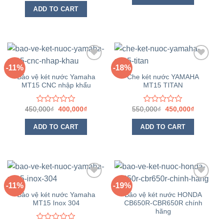
of
out
ADD TO CART
5
of
5
-11%
-18%
Yêu
Yêu
Bảo vệ két nước Yamaha
Che két nước YAMAHA
thích
thích
MT15 CNC nhập khẩu
MT15 TITAN
450,000
₫
400,000
₫
550,000
₫
450,000
₫
Rated
Rated
0
0
out
out
ADD TO CART
ADD TO CART
of
of
5
5
-11%
-19%
Yêu
Yêu
Bảo vệ két nước Yamaha
Bảo vệ két nước HONDA
thích
thích
MT15 Inox 304
CB650R-CBR650R chính
hãng