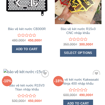
Bảo vệ két nước R15v3
Bảo vệ két nước CB300R
CNC nhập khẩu
480,000
₫
450,000
₫
Rated
350,000
₫
300,000
₫
0
Rated
out
0
ADD TO CART
of
out
SELECT OPTIONS
5
of
5
Bảo vệ két nước Kakwasaki
-10%
-18%
Ninja 400 nhập khẩu
Yêu
Yêu
Bảo vệ két nước R15V3
thích
thích
Titan nhập khẩu
600,000
₫
490,000
₫
Rated
0
500,000
₫
450,000
₫
Rated
out
ADD TO CART
0