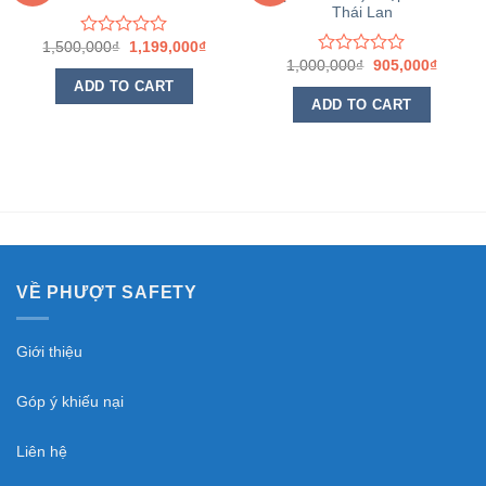
Thái Lan
thích
thích
1,500,000
₫
1,199,000
₫
Rated
0
1,000,000
₫
905,000
₫
Rated
out
0
ADD TO CART
of
out
ADD TO CART
5
of
5
VỀ PHƯỢT SAFETY
Giới thiệu
Góp ý khiếu nại
Liên hệ