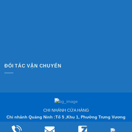
ĐỐI TÁC VẬN CHUYỂN
CHI NHÁNH CỬA HÀNG
Chi nhánh Quảng Ninh :Tổ 5 ,Khu 1, Phường Trưng Vương
,TP Uông Bí, Quảng Ninh
© 2025 Phuotsafety.vn Design By
@Hà Hoa