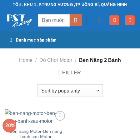
Chuyển
TỔ 5, KHU 1, P.TRƯNG VƯƠNG ,TP UÔNG BÍ, QUẢNG NINH
đến
Search
nội
for:
dung
Danh mục sản phẩm
Home
/
Đồ Chơi Motor
/
Ben Nâng 2 Bánh
FILTER
-20%
Yêu
Ben nâng Motor-Ben nâng
thích
bánh sau Motor