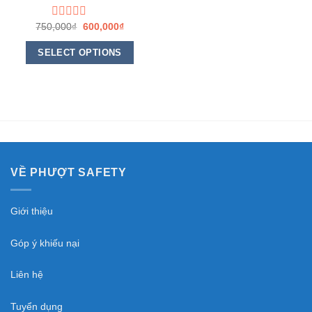
750,000
Rated
₫
600,000
₫
0
out
SELECT OPTIONS
of
5
VỀ PHƯỢT SAFETY
Giới thiệu
Góp ý khiếu nại
Liên hệ
Tuyển dụng