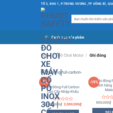
Chuyển
TỔ 5, KHU 1, P.TRƯNG VƯƠNG ,TP UÔNG BÍ, Q
đến
nội
Search
dung
for:
Danh mục sản phẩm
Home
/
Đồ Chơi Motor
/
Ghi đông
+
+
Ghi đông 
-9%
-19%
chính hãng
Yêu
Ghi Đông Full Carbon
Mala
thích
Cao Cấp Nhập Khẩu
800,000
₫
Rated
2,200,000
₫
2,000,000
₫
Rated
0
0
out
SEL
out