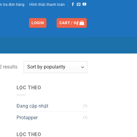
m tra đơn hàng
Hình thức thanh toán
LOGIN
CART /
0
₫
2 results
LỌC THEO
Đang cập nhật
(1)
Protapper
(1)
LỌC THEO