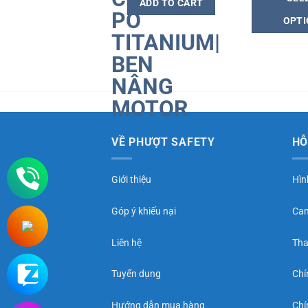
ADD TO CART
of
of
5
OPT
5
VỀ PHƯỢT SAFETY
HỖ
Giới thiệu
Hìn
Góp ý khiếu nại
Cam
Liên hệ
Tha
Tuyển dụng
Chí
Hướng dẫn mua hàng
Chí