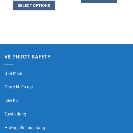
of
out
SELECT OPTIONS
5
of
5
VỀ PHƯỢT SAFETY
Giới thiệu
Góp ý khiếu nại
Liên hệ
Tuyển dụng
Hướng dẫn mua hàng