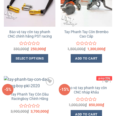
Bảo vệ tay côn tay phanh
Tay Phanh Tay Côn Brembo
CNC chính hãng PST racing
Cao Cấp
330,000
₫
250,000
₫
1,500,000
₫
1,300,000
₫
Rated
Rated
0
0
out
out
SELECT OPTIONS
ADD TO CART
of
of
5
5
giảm 20K
Bảo vệ tay phanh tay côn
-5%
-15%
CNC nhập khẩu
Yêu
Yêu
Tay Phanh Tay Côn Dầu
thích
thích
Racingboy Chính Hãng
1,000,000
₫
850,000
₫
Rated
0
3,900,000
₫
3,700,000
₫
Rated
out
ADD TO CART
0