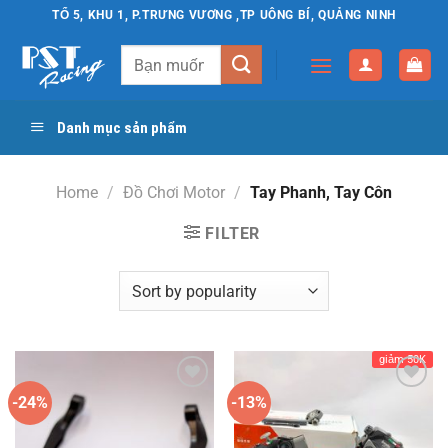
Chuyển
TỔ 5, KHU 1, P.TRƯNG VƯƠNG ,TP UÔNG BÍ, QUẢNG NINH
đến
Search
nội
for:
dung
Danh mục sản phẩm
Home
/
Đồ Chơi Motor
/
Tay Phanh, Tay Côn
FILTER
giảm 50K
-24%
-13%
Yêu
Yêu
thích
thích