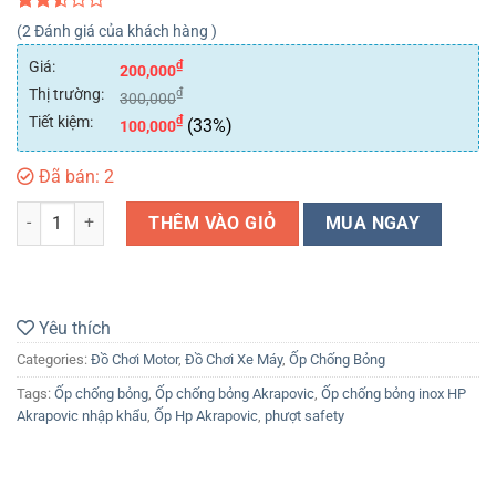
2.50
5
2
(
2
Đánh giá của khách hàng )
out
of
Giá:
₫
200,000
based
Thị trường:
₫
on
300,000
customer
Tiết kiệm:
₫
(33%)
100,000
ratings
Đã bán: 2
Ốp chống bỏng inox HP Akrapovic nhập khẩu quantity
THÊM VÀO GIỎ
MUA NGAY
Yêu thích
Categories:
Đồ Chơi Motor
,
Đồ Chơi Xe Máy
,
Ốp Chống Bỏng
Tags:
Ốp chống bỏng
,
Ốp chống bỏng Akrapovic
,
Ốp chống bỏng inox HP
Akrapovic nhập khẩu
,
Ốp Hp Akrapovic
,
phượt safety