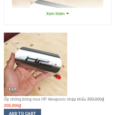
Xem thêm
Đã
xếp
hạng2.50
trong
số
5
sao
Ốp chống bỏng inox HP Akrapovic nhập khẩu
300,000
₫
200,000
₫
ADD TO CART