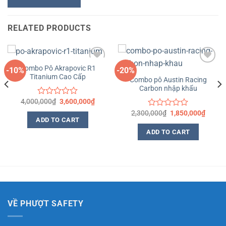
RELATED PRODUCTS
Combo Pô Akrapovic R1
-10%
-20%
Titanium Cao Cấp
Yêu
Yêu
Combo pô Austin Racing
thích
thích
Carbon nhập khẩu
4,000,000
₫
3,600,000
₫
Rated
0
2,300,000
₫
1,850,000
₫
Rated
out
ADD TO CART
0
of
out
ADD TO CART
5
of
5
VỀ PHƯỢT SAFETY