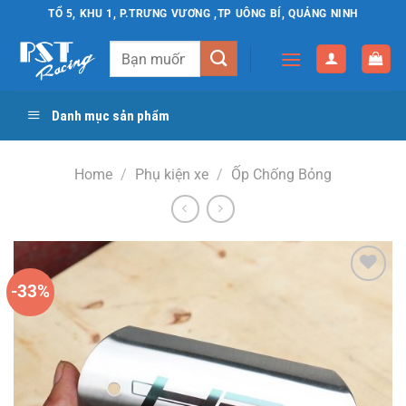
Chuyển
TỔ 5, KHU 1, P.TRƯNG VƯƠNG ,TP UÔNG BÍ, QUẢNG NINH
đến
Search
nội
for:
dung
Danh mục sản phẩm
Home
/
Phụ kiện xe
/
Ốp Chống Bỏng
-33%
Yêu
thích