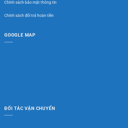
Chính sách bảo mật thông tin
Chính sách đổi trả hoàn tiền
GOOGLE MAP
ĐỐI TÁC VẬN CHUYỂN
Phượt Safety là thương hiệu sản xuất pô độ & cổ
pô độ hàng đầu tại Việt Nam, chúng tôi phân phối
sản phẩm về
PÔ ĐỘ, CỔ PÔ ĐỘ, ĐỒ CHƠI