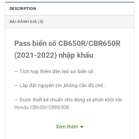
DESCRIPTION
BÀI ĐÁNH GIÁ (0)
Pass biển số CB650R/CBR650R
(2021-2022) nhập khẩu
— Tích hợp thêm đèn led soi biển số .
— Lắp đặt nguyên zin ,không cần độ chế .
— Được thiết kế chuẩn cho dòng xe phân khối lớn
Honda CB650r/CBR650R .
— Pass được sơn tĩnh điện cao cấp không lo bong
Xem thêm
tróc ,phai màu sơn .