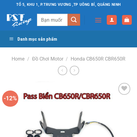
Chuyển
TỔ 5, KHU 1, P.TRƯNG VƯƠNG ,TP UÔNG BÍ, QUẢNG NINH
đến
Search
nội
for:
dung
Danh mục sản phẩm
Home
/
Đồ Chơi Motor
/
Honda CB650R CBR650R
-12%
Yêu
thích