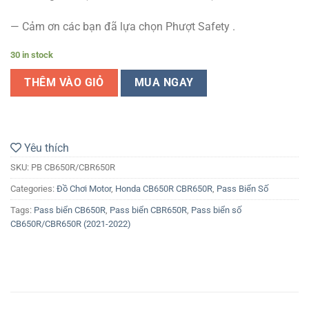
— Cảm ơn các bạn đã lựa chọn Phượt Safety .
30 in stock
THÊM VÀO GIỎ
MUA NGAY
Yêu thích
SKU:
PB CB650R/CBR650R
Categories:
Đồ Chơi Motor
,
Honda CB650R CBR650R
,
Pass Biển Số
Tags:
Pass biển CB650R
,
Pass biển CBR650R
,
Pass biển số
CB650R/CBR650R (2021-2022)