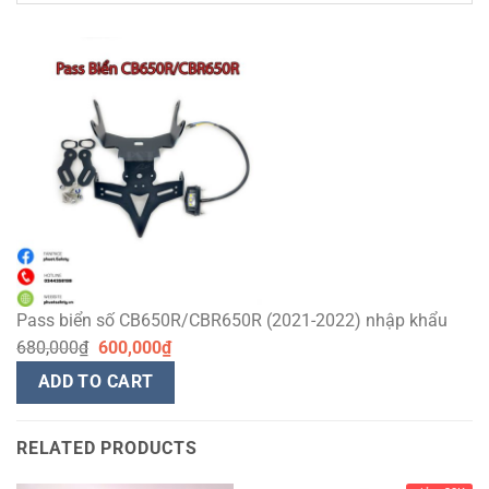
— Pass gắn được xinhan zin và xinhan độ .
— Cảm ơn các bạn đã lựa chọn Phượt Safety .
Pass biển số CB650R/CBR650R (2021-2022) nhập khẩu
680,000
₫
600,000
₫
ADD TO CART
RELATED PRODUCTS