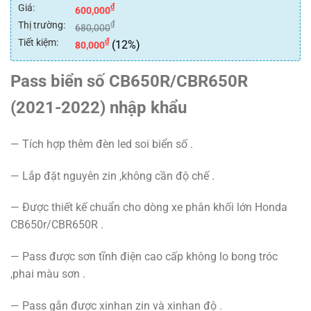
Giá:
₫
600,000
Thị trường:
₫
680,000
Tiết kiệm:
₫
(12%)
80,000
Pass biển số CB650R/CBR650R
(2021-2022) nhập khẩu
— Tích hợp thêm đèn led soi biển số .
— Lắp đặt nguyên zin ,không cần độ chế .
— Được thiết kế chuẩn cho dòng xe phân khối lớn Honda
CB650r/CBR650R .
— Pass được sơn tĩnh điện cao cấp không lo bong tróc
,phai màu sơn .
— Pass gắn được xinhan zin và xinhan độ .