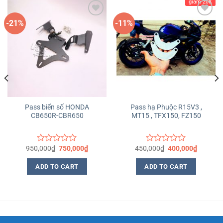
giảm 20K
-21%
-11%
Yêu
Yêu
thích
thích
Pass biển số HONDA
Pass hạ Phuộc R15V3 ,
CB650R-CBR650
MT15 , TFX150, FZ150
950,000
₫
750,000
₫
450,000
₫
400,000
₫
Rated
Rated
0
0
out
out
ADD TO CART
ADD TO CART
of
of
5
5