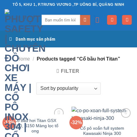
Chuyển
TỔ 5, KHU 1, P.TRƯNG VƯƠNG ,TP UÔNG BÍ, QUẢNG NINH
đến
Search
nội
for:
dung
Danh mục sản phẩm
Home
/
Products tagged “Cổ bầu hơi Titan”
FILTER
Cổ bầu hơi Titan GSX
-13%
-32%
R150, S150 Màng lọc tổ
Yêu
Yêu
Cổ pô xoắn full system
ong
thích
thích
Kawasaki Ninja 300