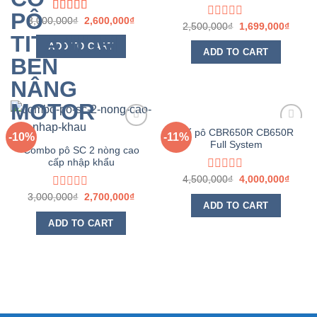
3,000,000
Rated
₫
2,600,000
₫
2,500,000
Rated
₫
1,699,000
₫
4.00
out
0
of 5
ADD TO CART
out
ADD TO CART
of
5
Cổ pô CBR650R CB650R
-10%
-11%
Full System
Yêu
Yêu
Combo pô SC 2 nòng cao
thích
thích
cấp nhập khẩu
4,500,000
Rated
₫
4,000,000
₫
0
3,000,000
Rated
₫
2,700,000
₫
out
ADD TO CART
0
of
out
ADD TO CART
5
of
5