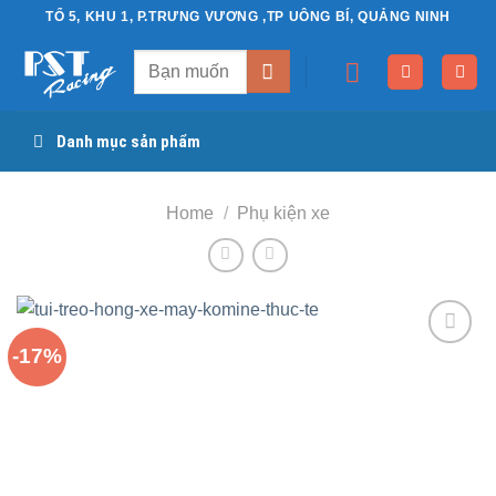
Chuyển
TỔ 5, KHU 1, P.TRƯNG VƯƠNG ,TP UÔNG BÍ, QUẢNG NINH
đến
Search
nội
for:
dung
Danh mục sản phẩm
Home
/
Phụ kiện xe
-17%
Yêu
thích