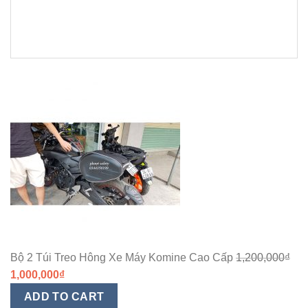
Đã
xếp
hạng2.29
trong
số
5
sao
Bộ 2 Túi Treo Hông Xe Máy Komine Cao Cấp
1,200,000
₫
1,000,000
₫
ADD TO CART