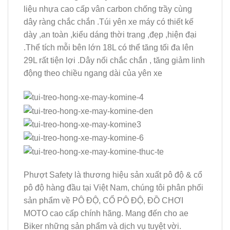
liệu nhựa cao cấp vân carbon chống trầy cùng
dây ràng chắc chắn .Túi yên xe máy có thiết kế
dày ,an toàn ,kiểu dáng thời trang ,đẹp ,hiện đại
.Thể tích mỗi bên lớn 18L có thể tăng tối đa lên
29L rất tiện lợi .Dây nối chắc chắn , tăng giảm linh
động theo chiều ngang dài của yên xe
Phượt Safety là thương hiệu sản xuất pô độ & cổ
pô độ hàng đầu tại Việt Nam, chúng tôi phân phối
sản phẩm về PÔ ĐỘ, CỔ PÔ ĐỘ, ĐỒ CHƠI
MOTO cao cấp chính hãng. Mang đến cho ae
Biker những sản phẩm và dịch vụ tuyệt vời.