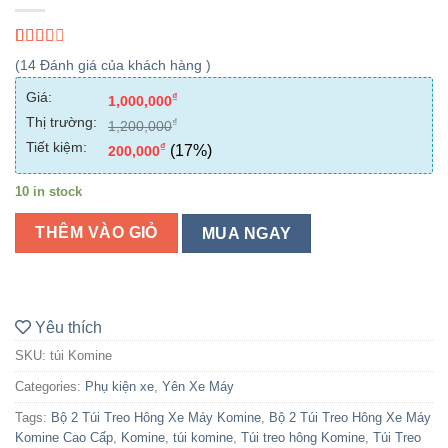
2.29
5
14
(
14
Đánh giá của khách hàng )
out of
based
Giá:
₫
1,000,000
on
Thị trường:
customer
₫
1,200,000
ratings
Tiết kiệm:
₫
(17%)
200,000
10 in stock
THÊM VÀO GIỎ
MUA NGAY
Yêu thích
SKU:
túi Komine
Categories:
Phụ kiện xe
,
Yên Xe Máy
Tags:
Bộ 2 Túi Treo Hông Xe Máy Komine
,
Bộ 2 Túi Treo Hông Xe Máy
Komine Cao Cấp
,
Komine
,
túi komine
,
Túi treo hông Komine
,
Túi Treo