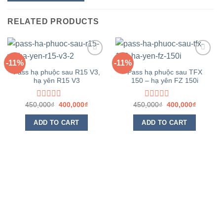
RELATED PRODUCTS
-11%
-11%
Yêu
Yêu
Pass hạ phuộc sau R15 V3,
Pass hạ phuộc sau TFX
thích
thích
hạ yên R15 V3
150 – hạ yên FZ 150i
450,000
Rated
₫
400,000
₫
450,000
Rated
₫
400,000
₫
0
0
out
out
ADD TO CART
ADD TO CART
of
of
5
5