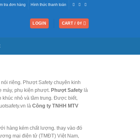
m tra đơn hàng
Hình thức thanh toán
LOGIN
CART /
0
₫
Ệ
nói riêng. Phượt Safety chuyên kinh
e máy, phụ kiện phượt.
Phượt Safety
là
 khúc nhỏ và tầm trung. Được biết,
uotsafety.vn là
Công ty TNHH MTV
với hàng kém chất lượng. thay vào đó
hương mại điện tử (TMĐT) Việt Nam,