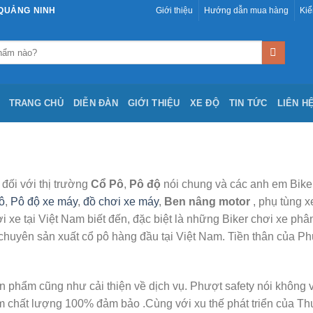
 QUẢNG NINH
Giới thiệu
Hướng dẫn mua hàng
Kiể
TRANG CHỦ
DIỄN ĐÀN
GIỚI THIỆU
XE ĐỘ
TIN TỨC
LIÊN H
 đối với thị trường
Cổ Pô
,
Pô độ
nói chung và các anh em Bike 
ô
,
Pô độ xe máy
,
đồ chơi xe máy
,
Ben nâng motor
, phụ tùng x
e tại Việt Nam biết đến, đặc biệt là những Biker chơi xe phân
chuyên sản xuất cổ pô hàng đầu tại Việt Nam. Tiền thân của Ph
n phẩm cũng như cải thiện về dịch vụ. Phượt safety nói không 
m chất lượng 100% đảm bảo .Cùng với xu thế phát triển của T