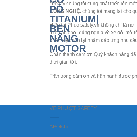
công ty chúng tôi cũng phát triển lên mộ
CÔNG NGHỆ
, chúng tôi mang lại cho q
Hiện tại Phuotsafety.vn không chỉ là n
một sân chơi đúng nghĩa về xe độ. mở r
phần việc còn lại nhằm đáp ứng nhu cầu 
Chân thành cảm ơn Quý khách hàng đã ủ
thời gian tới.
Trân trọng cảm ơn và hân hạnh được ph
VỀ PHƯỢT SAFETY
Giới thiệu