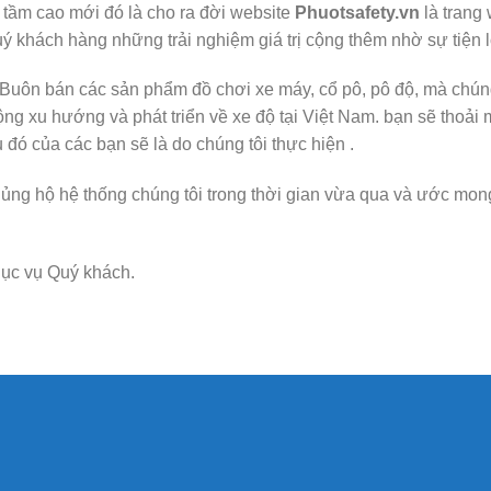
t tầm cao mới đó là cho ra đời website
Phuotsafety.vn
là trang
uý khách hàng những trải nghiệm giá trị cộng thêm nhờ sự tiện lợ
ơi Buôn bán các sản phẩm đồ chơi xe máy, cổ pô, pô độ, mà chú
ộng xu hướng và phát triển về xe độ tại Việt Nam. bạn sẽ thoả
đó của các bạn sẽ là do chúng tôi thực hiện .
ng hộ hệ thống chúng tôi trong thời gian vừa qua và ước mong
ục vụ Quý khách.