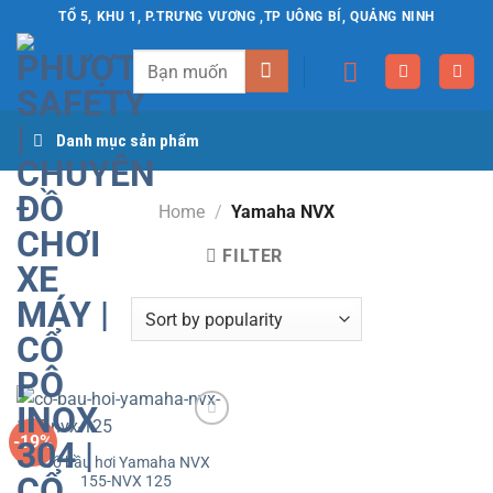
Chuyển
TỔ 5, KHU 1, P.TRƯNG VƯƠNG ,TP UÔNG BÍ, QUẢNG NINH
đến
Search
nội
for:
dung
Danh mục sản phẩm
Home
/
Yamaha NVX
FILTER
-19%
Yêu
Cổ bầu hơi Yamaha NVX
thích
155-NVX 125