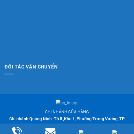
ĐỐI TÁC VẬN CHUYỂN
CHI NHÁNH CỬA HÀNG
Chi nhánh Quảng Ninh :Tổ 5 ,Khu 1, Phường Trưng Vương ,TP
Uông Bí, Quảng Ninh
© 2025 Phuotsafety.vn Design By
@Hà Hoa