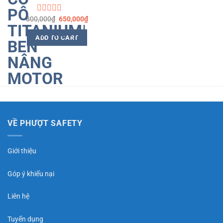
800,000
₫
650,000
₫
Rated
0
out
ADD TO CART
of
5
VỀ PHƯỢT SAFETY
Giới thiệu
Góp ý khiếu nại
Liên hệ
Tuyển dụng