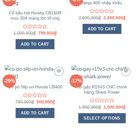
Ninja 400 nhập khẩu
Yêu
Yêu
thích
thích
Cổ bầu hơi Honda CB150R
2,600,000
₫
2,400,000
₫
inox 304 màng lọc tổ ong
Rated
0
out
ADD TO CART
of
1,000,000
₫
799,000
₫
Rated
5
0
out
ADD TO CART
of
5
-29%
-17%
Yêu
Yêu
Số gảy R15V3 CNC chính
Cổ pô Slip on Honda CB400
thích
thích
hãng Shark Power
700,000
₫
500,000
₫
Rated
1,800,000
₫
1,500,000
₫
0
Rated
out
0
ADD TO CART
of
out
SELECT OPTIONS
5
of
5