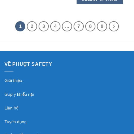
5
of
5
1
2
3
4
…
7
8
9
VỀ PHƯỢT SAFETY
Giới thiệu
Góp ý khiếu nại
Liên hệ
Tuyển dụng