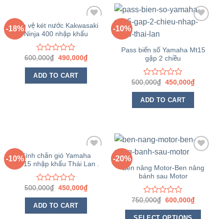
Bảo vệ két nước Kakwasaki
-18%
-10%
Ninja 400 nhập khẩu
Yêu
Yêu
thích
thích
Pass biển số Yamaha Mt15
600,000
₫
490,000
₫
Rated
gập 2 chiều
0
out
ADD TO CART
of
500,000
₫
450,000
₫
Rated
5
0
out
ADD TO CART
of
5
Kính chắn gió Yamaha
-10%
-20%
MT15 nhập khẩu Thái Lan .
Yêu
Yêu
Ben nâng Motor-Ben nâng
thích
thích
bánh sau Motor
500,000
₫
450,000
₫
Rated
0
750,000
₫
600,000
₫
Rated
out
ADD TO CART
0
of
out
SELECT OPTIONS