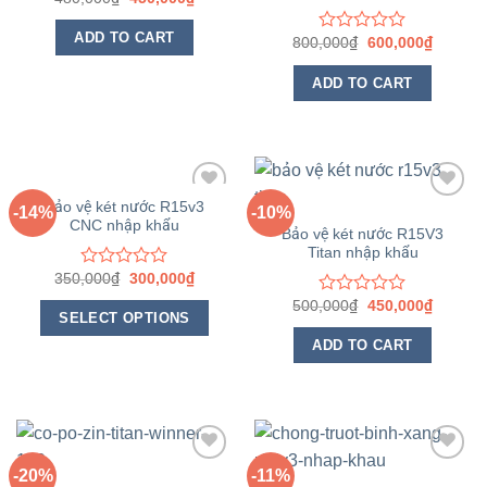
0
out
ADD TO CART
800,000
₫
600,000
₫
Rated
of
0
5
out
ADD TO CART
of
5
Bảo vệ két nước R15v3
-14%
-10%
CNC nhập khẩu
Yêu
Yêu
Bảo vệ két nước R15V3
thích
thích
Titan nhập khẩu
350,000
₫
300,000
₫
Rated
0
500,000
₫
450,000
₫
Rated
out
SELECT OPTIONS
0
of
out
ADD TO CART
5
of
5
-20%
-11%