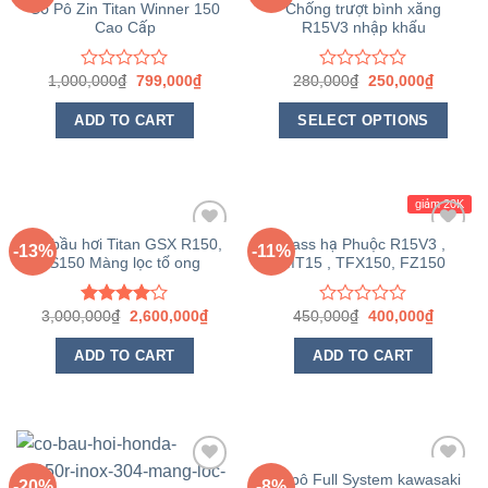
Yêu
Yêu
Cổ Pô Zin Titan Winner 150
Chống trượt bình xăng
thích
thích
Cao Cấp
R15V3 nhập khẩu
1,000,000
₫
799,000
₫
280,000
₫
250,000
₫
Rated
Rated
0
0
out
out
ADD TO CART
SELECT OPTIONS
of
of
5
5
giảm 20K
Cổ bầu hơi Titan GSX R150,
Pass hạ Phuộc R15V3 ,
-13%
-11%
S150 Màng lọc tổ ong
MT15 , TFX150, FZ150
Yêu
Yêu
thích
thích
3,000,000
₫
2,600,000
₫
450,000
₫
400,000
₫
Rated
Rated
4.00
out
0
of 5
out
ADD TO CART
ADD TO CART
of
5
Cổ pô Full System kawasaki
-20%
-8%