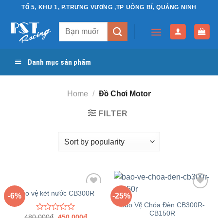
Chuyển
TỔ 5, KHU 1, P.TRƯNG VƯƠNG ,TP UÔNG BÍ, QUẢNG NINH
đến
Search
nội
for:
dung
Danh mục sản phẩm
Home
/
Đồ Chơi Motor
FILTER
Bảo vệ két nước CB300R
-6%
-25%
Yêu
Yêu
Bảo Vệ Chóa Đèn CB300R-
thích
thích
CB150R
480,000
₫
450,000
₫
Rated