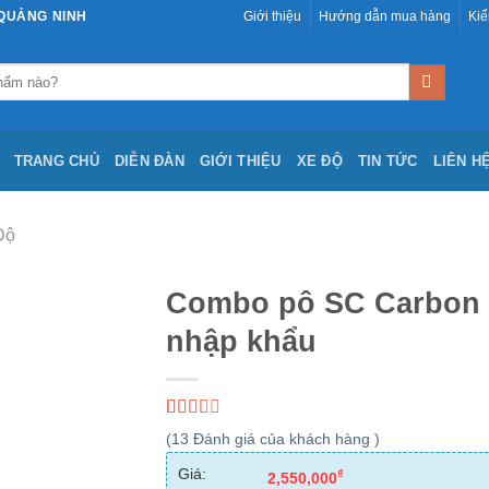
 QUẢNG NINH
Giới thiệu
Hướng dẫn mua hàng
Kiể
TRANG CHỦ
DIỄN ĐÀN
GIỚI THIỆU
XE ĐỘ
TIN TỨC
LIÊN H
Độ
Combo pô SC Carbon
nhập khẩu
Yêu
thích
2.15
5
13
(
13
Đánh giá của khách hàng )
out
of
Giá:
₫
2,550,000
based