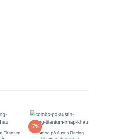
+
-7%
-14%
Yêu
Yêu
g Titanium
Combo pô Austin Racing
thích
thích
hẩu
Titanium nhập khẩu