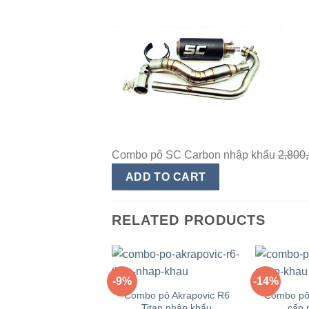
hạng2.15
trong
số
5
sao
Combo pô SC Carbon nhập khẩu
2,800
ADD TO CART
RELATED PRODUCTS
+
+
-9%
-14%
Yêu
Combo pô Akrapovic R6
Combo pô
thích
Titan nhập khẩu
cấp 