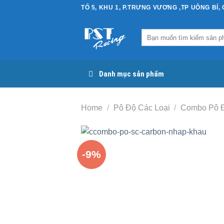
Chuyển
TỔ 5, KHU 1, P.TRƯNG VƯƠNG ,TP UÔNG BÍ,
đến
nội
Search
dung
for:
Danh mục sản phẩm
Home
/
Pô Độ Các Loại
/
Combo Pô 
-9%