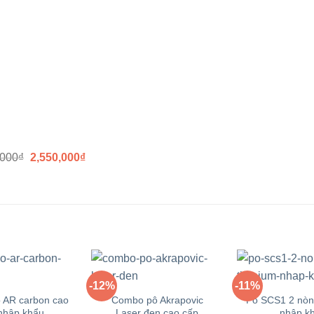
,000
₫
2,550,000
₫
+
+
-12%
-11%
Yêu
Yêu
 AR carbon cao
Combo pô Akrapovic
Pô SCS1 2 nòn
thích
thích
nhập khẩu
Laser đen cao cấp
nhập k