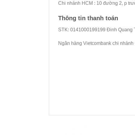
Chi nhánh HCM : 10 đường 2, p trườ
Thông tin thanh toán
STK: 0141000199199 Đinh Quang T
Ngân hàng Vietcombank chi nhánh 
Đã
xếp