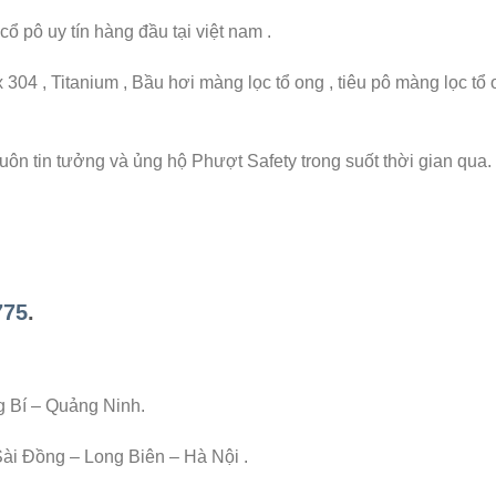
ổ pô uy tín hàng đầu tại việt nam .
304 , Titanium , Bầu hơi màng lọc tổ ong , tiêu pô màng lọc tổ
n tin tưởng và ủng hộ Phượt Safety trong suốt thời gian qua.
775
.
g Bí – Quảng Ninh.
Sài Đồng – Long Biên – Hà Nội .