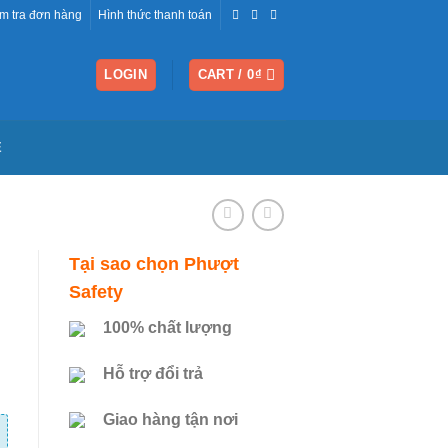
m tra đơn hàng
Hình thức thanh toán
LOGIN
CART /
0
₫
Ệ
Tại sao chọn Phượt
Safety
100% chất lượng
Hỗ trợ đổi trả
Giao hàng tận nơi