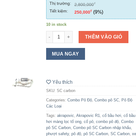
Thị trường:
on
₫
2,800,000
customer
Tiết kiệm:
₫
(9%)
250,000
ratings
10 in stock
Combo pô SC Carbon nhập khẩu quantity
THÊM VÀO GIỎ
MUA NGAY
Yêu thích
SKU:
SC carbon
Categories:
Combo Pô Độ
,
Combo pô SC
,
Pô Độ
Các Loại
Tags:
akrapovic
,
Akrapovic R1
,
cổ bầu hơi
,
cổ bầu
hơi màng lọc tổ ong
,
cổ pô
,
combo pô độ
,
Combo
pô SC Carbon
,
Combo pô SC Carbon nhập khẩu
,
phượt safety
,
pô độ
,
pô SC Carbon
,
SC Carbon
,
x