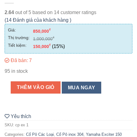
2.64
out of
5
based on
14
customer ratings
(
14
Đánh giá của khách hàng )
Giá:
₫
850,000
Thị trường:
₫
1,000,000
Tiết kiệm:
₫
(15%)
150,000
Đã bán: 7
95 in stock
THÊM VÀO GIỎ
MUA NGAY
Yêu thích
SKU:
cp ex 1
Categories:
Cổ Pô Các Loại
,
Cổ Pô inox 304
,
Yamaha Exciter 150