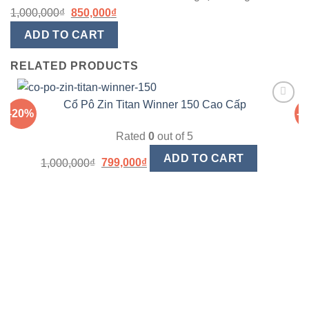
1,000,000
₫
850,000
₫
ADD TO CART
RELATED PRODUCTS
Cổ Pô Zin Titan Winner 150 Cao Cấp
-20%
-
Yêu
thích
Rated
0
out of 5
ADD TO CART
1,000,000
₫
799,000
₫