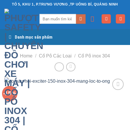
Chuyển
TỔ 5, KHU 1, P.TRƯNG VƯƠNG ,TP UÔNG BÍ, QUẢNG NINH
đến
Search
nội
for:
dung
Danh mục sản phẩm
Home
/
Cổ Pô Các Loại
/
Cổ Pô inox 304
-15%
Yêu
thích