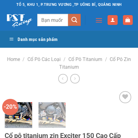
Chuyển
TỔ 5, KHU 1, P.TRƯNG VƯƠNG ,TP UÔNG BÍ, QUẢNG NINH
đến
Search
nội
for:
dung
Danh mục sản phẩm
Home
/
Cổ Pô Các Loại
/
Cổ Pô Titanium
/
Cổ Pô Zin
Titanium
-20%
Yêu
thích
Cổ pô titanium zin Exciter 150 Cao Cấp