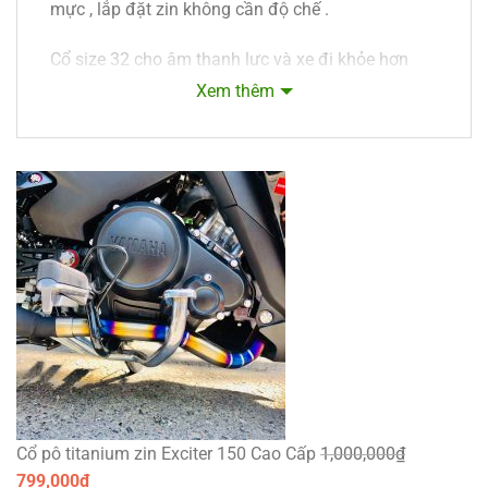
mực , lắp đặt zin không cần độ chế .
Cổ size 32 cho âm thanh lực và xe đi khỏe hơn
mát máy hơn zin , được tỉa vân con sâu và lên
Xem thêm
màu xanh tím .
Phượt Safety là thương hiệu sản xuất pô độ & cổ
pô độ hàng đầu tại Việt Nam, chúng tôi phân phối
sản phẩm về PÔ ĐỘ, CỔ PÔ ĐỘ, ĐỒ CHƠI
MOTO cao cấp chính hãng.
Mang đến cho ae Biker những sản phẩm và dịch
vụ tuyệt vời.
— Chúng tôi tự hào là nhà sản xuất cổ pô uy tín
hàng đầu tại việt nam .
— Chuyên cung cấp cổ pô Sỉ lẻ inox 304 , Titanium
Cổ pô titanium zin Exciter 150 Cao Cấp
1,000,000
₫
, Bầu hơi màng lọc tổ ong , tiêu pô màng lọc tổ
799,000
₫