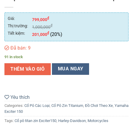
Giá:
₫
799,000
Thị trường:
₫
1,000,000
Tiết kiệm:
₫
(20%)
201,000
Đã bán: 9
91 in stock
THÊM VÀO GIỎ
MUA NGAY
Yêu thích
Categories:
Cổ Pô Các Loại
,
Cổ Pô Zin Titanium
,
Đồ Chơi Theo Xe
,
Yamaha
Exciter 150
Tags:
Cổ pô titan zin Exciter150
,
Harley-Davidson
,
Motorcycles