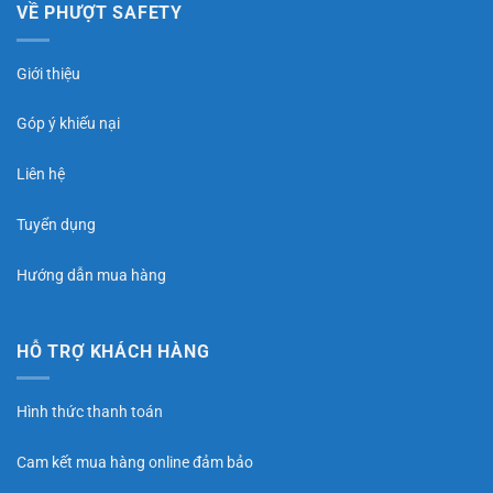
VỀ PHƯỢT SAFETY
Chi nhánh HCM : 10 đường 2, p trường thọ, thủ
đức . Trung moto sài gòn . 0378442233.
Giới thiệu
Thông tin thanh toán
Góp ý khiếu nại
STK: 0141000199199 Đinh Quang Trung.
Liên hệ
Ngân hàng Vietcombank chi nhánh Quảng Ninh .
Tuyển dụng
Hướng dẫn mua hàng
HỖ TRỢ KHÁCH HÀNG
Hình thức thanh toán
Cam kết mua hàng online đảm bảo