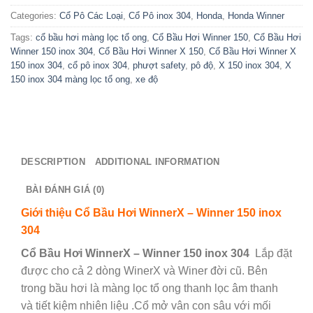
Categories:
Cổ Pô Các Loại
,
Cổ Pô inox 304
,
Honda
,
Honda Winner
Tags:
cổ bầu hơi màng lọc tổ ong
,
Cổ Bầu Hơi Winner 150
,
Cổ Bầu Hơi
Winner 150 inox 304
,
Cổ Bầu Hơi Winner X 150
,
Cổ Bầu Hơi Winner X
150 inox 304
,
cổ pô inox 304
,
phượt safety
,
pô độ
,
X 150 inox 304
,
X
150 inox 304 màng lọc tổ ong
,
xe độ
DESCRIPTION
ADDITIONAL INFORMATION
BÀI ĐÁNH GIÁ (0)
Giới thiệu Cổ Bầu Hơi WinnerX – Winner 150 inox
304
Cổ Bầu Hơi WinnerX – Winner 150 inox 304
Lắp đặt
được cho cả 2 dòng WinerX và Winer đời cũ. Bên
trong bầu hơi là màng lọc tổ ong thanh lọc âm thanh
và tiết kiệm nhiên liệu .Cổ mở vân con sâu với mối