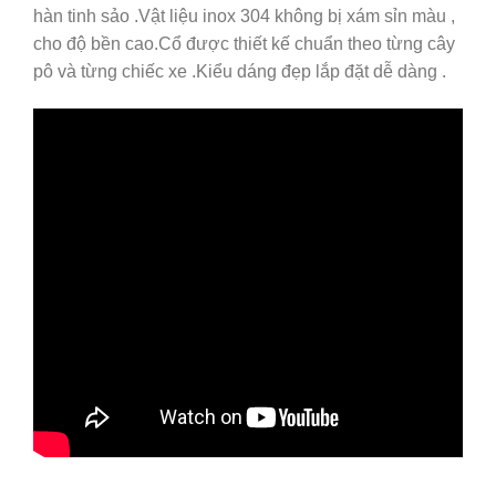
hàn tinh sảo .Vật liệu inox 304 không bị xám sỉn màu ,
cho độ bền cao.Cổ được thiết kế chuẩn theo từng cây
pô và từng chiếc xe .Kiểu dáng đẹp lắp đặt dễ dàng .