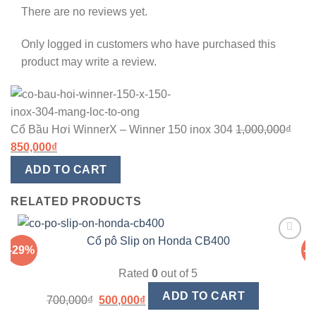
There are no reviews yet.
Only logged in customers who have purchased this
product may write a review.
Cổ Bầu Hơi WinnerX – Winner 150 inox 304
1,000,000
₫
850,000
₫
ADD TO CART
RELATED PRODUCTS
Cổ pô Slip on Honda CB400
-29%
-
Yêu
thích
Rated
0
out of 5
ADD TO CART
700,000
₫
500,000
₫