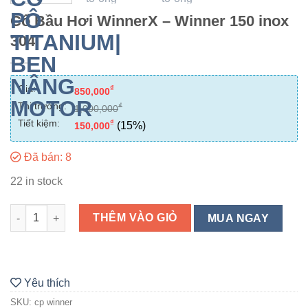
Cổ Bầu Hơi WinnerX – Winner 150 inox
304
Giá:
₫
850,000
Thị trường:
₫
1,000,000
Tiết kiệm:
₫
(15%)
150,000
Đã bán: 8
22 in stock
Cổ Bầu Hơi WinnerX - Winner 150 inox 304 quantity
THÊM VÀO GIỎ
MUA NGAY
Yêu thích
SKU:
cp winner