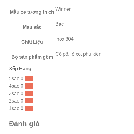
Winner
Mẫu xe tương thích
Bạc
Màu sắc
Inox 304
Chất Liệu
Cổ pô, lò xo, phụ kiện
Bộ sản phẩm gồm
Xếp Hạng
5sao
0
0 %
4sao
0
0 %
3sao
0
0 %
2sao
0
0 %
1sao
0
0 %
Đánh giá