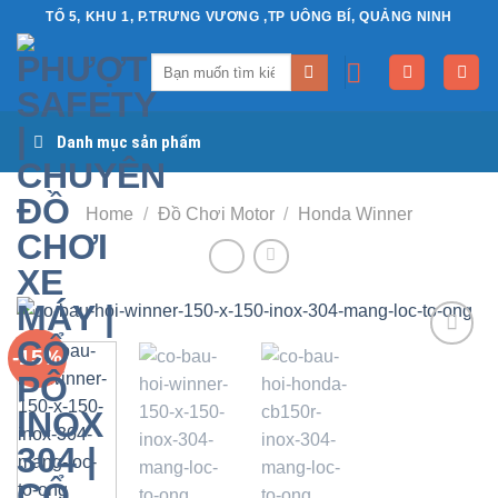
Chuyển
TỔ 5, KHU 1, P.TRƯNG VƯƠNG ,TP UÔNG BÍ, QUẢNG NINH
đến
Search
nội
for:
dung
Danh mục sản phẩm
Home
/
Đồ Chơi Motor
/
Honda Winner
-15%
Yêu
thích