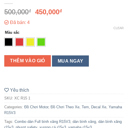
500,000
450,000
₫
₫
Đã bán: 4
CLEAR
Màu sắc
THÊM VÀO GIỎ
MUA NGAY
Yêu thích
SKU:
XC R15 1
Categories:
Đồ Chơi Motor
,
Đồ Chơi Theo Xe
,
Tem, Decal Xe
,
Yamaha
R15V3
Tags:
Combo dán Full bình xăng R15V3
,
dán bình xăng
,
dán bình xăng
r15v3
,
phượt safety
,
xương cá r15v3
,
yamaha r15v3