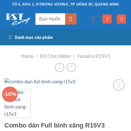
Chuyển
TỔ 5, KHU 1, P.TRƯNG VƯƠNG ,TP UÔNG BÍ, QUẢNG NINH
đến
Search
nội
for:
dung
Danh mục sản phẩm
Home
/
Đồ Chơi Motor
/
Yamaha R15V3
-10%
Yêu
thích
Combo dán Full bình xăng R15V3