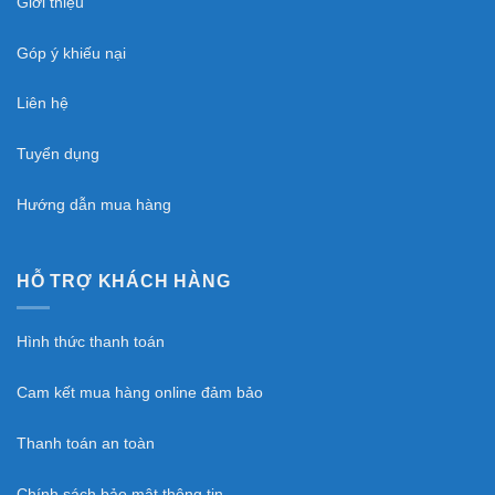
Giới thiệu
Địa chỉ 2 : 753 Nguyễn Văn Linh – Sài Đồng –
Góp ý khiếu nại
Long Biên – Hà Nội .
Liên hệ
Chi nhánh HCM : 10 đường 2, p trường thọ, thủ
đức . Trung moto sài gòn . 0378442233.
Tuyển dụng
Thông tin thanh toán
Hướng dẫn mua hàng
STK: 0141000199199 Đinh Quang Trung.
Ngân hàng Vietcombank chi nhánh Quảng Ninh .
HỖ TRỢ KHÁCH HÀNG
Hình thức thanh toán
Cam kết mua hàng online đảm bảo
Thanh toán an toàn
Chính sách bảo mật thông tin