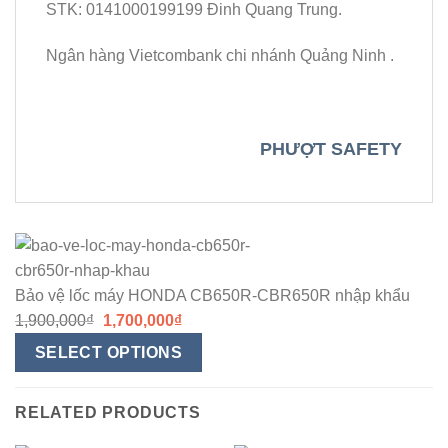
STK: 0141000199199 Đinh Quang Trung.
Ngân hàng Vietcombank chi nhánh Quảng Ninh .
PHƯỢT SAFETY
Đã
xếp
hạng1.00
trong
Bảo vệ lốc máy HONDA CB650R-CBR650R nhập khẩu
số
5
1,900,000
₫
1,700,000
₫
sao
SELECT OPTIONS
RELATED PRODUCTS