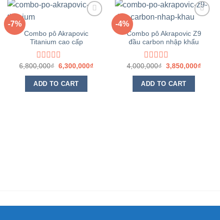
-7%
-4%
Yêu
Yêu
Combo pô Akrapovic
Combo pô Akrapovic Z9
thích
thích
Titanium cao cấp
đầu carbon nhập khẩu
6,800,000
Rated
₫
6,300,000
₫
4,000,000
Rated
₫
3,850,000
₫
0
0
out
out
ADD TO CART
ADD TO CART
of
of
5
5