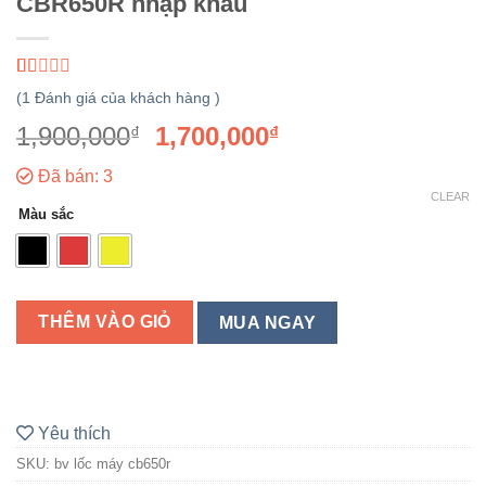
CBR650R nhập khẩu
1.00
5
1
(
1
Đánh giá của khách hàng )
out
of
1,900,000
1,700,000
₫
₫
based
on
Đã bán: 3
customer
rating
CLEAR
Màu sắc
THÊM VÀO GIỎ
MUA NGAY
Yêu thích
SKU:
bv lốc máy cb650r