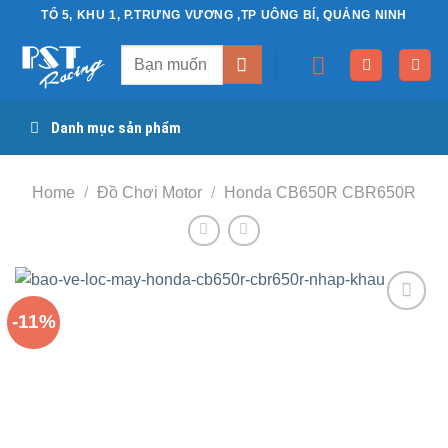
Chuyển
TỔ 5, KHU 1, P.TRƯNG VƯƠNG ,TP UÔNG BÍ, QUẢNG NINH
đến
Search
nội
for:
dung
Danh mục sản phẩm
Home
/
Đồ Chơi Motor
/
Honda CB650R CBR650R
-11%
Yêu
thích