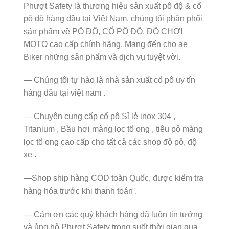
Phượt Safety là thương hiệu sản xuất pô độ & cổ
pô độ hàng đầu tại Việt Nam, chúng tôi phân phối
sản phẩm về PÔ ĐỘ, CỔ PÔ ĐỘ, ĐỒ CHƠI
MOTO cao cấp chính hãng. Mang đến cho ae
Biker những sản phẩm và dịch vụ tuyệt vời.
— Chúng tôi tự hào là nhà sản xuất cổ pô uy tín
hàng đầu tại việt nam .
— Chuyên cung cấp cổ pô Sỉ lẻ inox 304 ,
Titanium , Bầu hơi màng lọc tổ ong , tiêu pô màng
lọc tổ ong cao cấp cho tất cả các shop độ pô, độ
xe .
—Shop ship hàng COD toàn Quốc, được kiểm tra
hàng hóa trước khi thanh toán .
— Cảm ơn các quý khách hàng đã luôn tin tưởng
và ủng hộ Phượt Safety trong suốt thời gian qua.