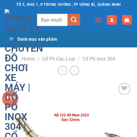
Chuyển
TỔ 5, KHU 1, P.TRƯNG VƯƠNG ,TP UÔNG BÍ, QUẢNG NINH
đến
Search
nội
for:
dung
Danh mục sản phẩm
Home
/
Cổ Pô Các Loại
/
Cổ Pô inox 304
-14%
Yêu
thích