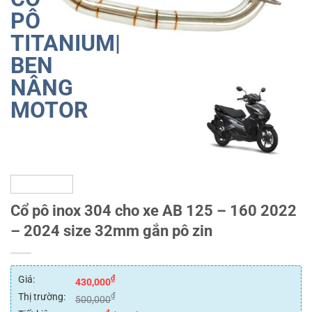
Cổ pô inox 304 cho xe AB 125 – 160 2022
– 2024 size 32mm gắn pô zin
Giá:
₫
430,000
Thị trường:
₫
500,000