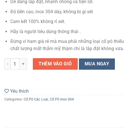
Dễ dàng lắp đặt, nhanh chóng và tiện lợi.
Độ bền cao, inox 304 dày, không bị gỉ sét
Cam kết 100% không rỉ sét.
Hãy là người tiêu dùng thông thái .
Đừng vì ham giá rẻ mà mua phải những loại cổ pô thiếu
chất lượng mất thẩm mỹ thậm chí là lắp đặt không vừa.
Cổ pô inox 304 cho xe AB 125 - 160 2022 - 2024 size 32mm gắn pô zi
THÊM VÀO GIỎ
MUA NGAY
Yêu thích
Categories:
Cổ Pô Các Loại
,
Cổ Pô inox 304