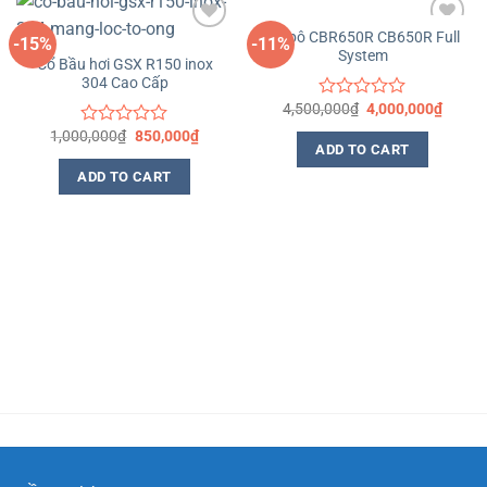
Cổ pô CBR650R CB650R Full
-15%
-11%
System
Yêu
Yêu
Cổ Bầu hơi GSX R150 inox
thích
thích
304 Cao Cấp
4,500,000
₫
4,000,000
₫
Rated
0
1,000,000
₫
850,000
₫
Rated
out
ADD TO CART
0
of
out
ADD TO CART
5
of
5