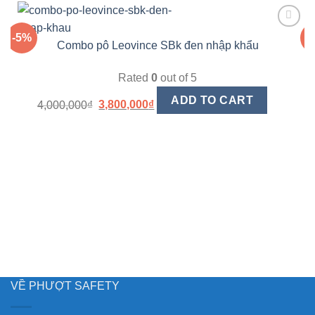
-5%
-
Combo pô Leovince SBk đen nhập khẩu
Yêu
thích
Rated
0
out of 5
ADD TO CART
4,000,000
₫
3,800,000
₫
VỀ PHƯỢT SAFETY