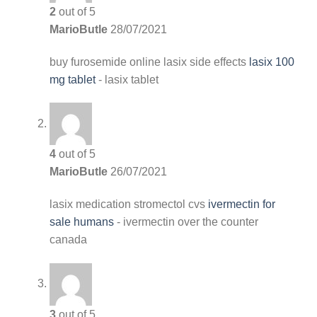
2
out of 5
MarioButle
28/07/2021
buy furosemide online
lasix side effects
lasix 100
mg tablet
- lasix tablet
4
out of 5
MarioButle
26/07/2021
lasix medication
stromectol cvs
ivermectin for
sale humans
- ivermectin over the counter
canada
3
out of 5