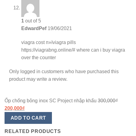
1
out of 5
EdwardPef
19/06/2021
viagra cost
п»їviagra pills
https://viagrabng.online/# where can i buy viagra
over the counter
Only logged in customers who have purchased this
product may write a review.
Ốp chống bỏng inox SC Project nhập khẩu
300,000
₫
200,000
₫
ADD TO CART
RELATED PRODUCTS