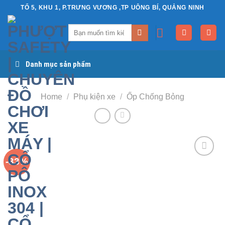
Chuyển
TỔ 5, KHU 1, P.TRƯNG VƯƠNG ,TP UÔNG BÍ, QUẢNG NINH
đến
Search
nội
for:
dung
Danh mục sản phẩm
Home
/
Phụ kiện xe
/
Ốp Chống Bỏng
-33%
Yêu
thích