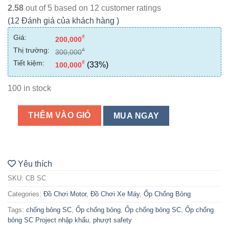
2.58
out of
5
based on
12
customer ratings
(
12
Đánh giá của khách hàng )
Giá:
₫
200,000
Thị trường:
₫
300,000
Tiết kiệm:
₫
(33%)
100,000
100 in stock
THÊM VÀO GIỎ
MUA NGAY
Yêu thích
SKU:
CB SC
Categories:
Đồ Chơi Motor
,
Đồ Chơi Xe Máy
,
Ốp Chống Bỏng
Tags:
chống bỏng SC
,
Ốp chống bỏng
,
Ốp chống bỏng SC
,
Ốp chống
bỏng SC Project nhập khẩu
,
phượt safety