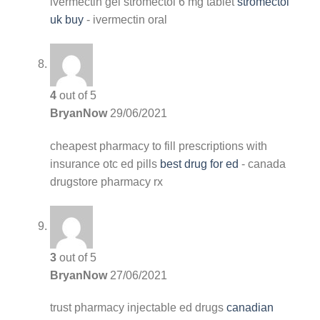
ivermectin gel
stromectol 6 mg tablet
stromectol
uk buy
- ivermectin oral
4
out of 5
BryanNow
29/06/2021
cheapest pharmacy to fill prescriptions with
insurance
otc ed pills
best drug for ed
- canada
drugstore pharmacy rx
3
out of 5
BryanNow
27/06/2021
trust pharmacy
injectable ed drugs
canadian