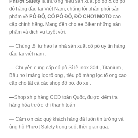
Phượt Safety
là thương hiệu sản xuất pô độ & cổ pô
độ hàng đầu tại Việt Nam, chúng tôi phân phối sản
phẩm về
PÔ ĐỘ, CỔ PÔ ĐỘ, ĐỒ CHƠI MOTO
cao
cấp chính hãng. Mang đến cho ae Biker những sản
phẩm và dịch vụ tuyệt vời.
— Chúng tôi tự hào là nhà sản xuất cổ pô uy tín hàng
đầu tại việt nam .
— Chuyên cung cấp cổ pô Sỉ lẻ inox 304 , Titanium ,
Bầu hơi màng lọc tổ ong , tiêu pô màng lọc tổ ong cao
cấp cho tất cả các shop độ pô, độ xe .
—Shop ship hàng COD toàn Quốc, được kiểm tra
hàng hóa trước khi thanh toán .
— Cảm ơn các quý khách hàng đã luôn tin tưởng và
ủng hộ Phượt Safety trong suốt thời gian qua.